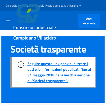
Consorzio Industriale Provinciale Medio Campidano Villacidro
Area
riservata
Consorzio Industriale
Provinciale Medio
Campidano Villacidro
Società trasparente
Seguire questo link per visualizzare i
dati e le informazioni pubblicati fino al
31 maggio 2018 nella vecchia sezione
di "Società trasparente".